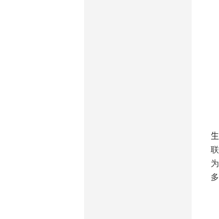
生
联
为
多