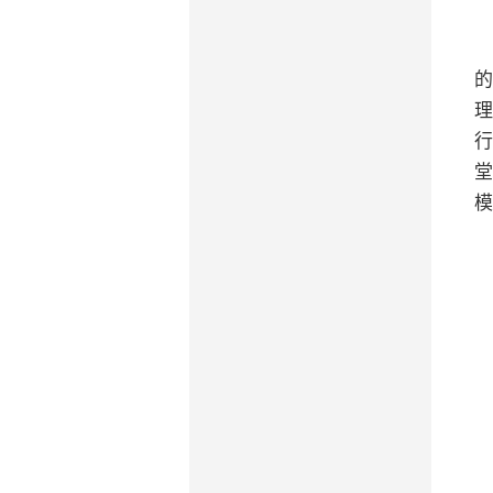
的
理
行
堂
模