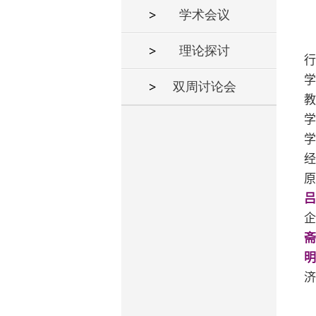
学术会议
理论探讨
行
学
双周讨论会
教
学
学
经
原
吕
企
斋
明
济