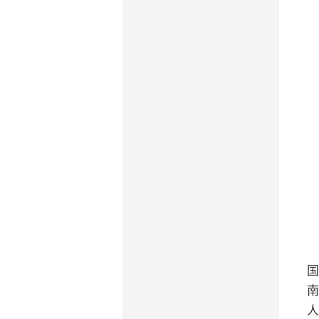
国
南
人