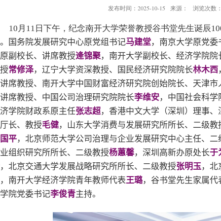
发布时间：2025-10-15
来源：
浏览次数
10
月
11
日下午，纪念南开大学荣誉教授谷书堂先生诞辰
10
。国务院发展研究中心原党组书记
马建堂
，南京大学原党委
原副校长、讲席教授
逄锦聚
，南开大学副校长、经济学院院
授
常修泽
，辽宁大学资深教授、国民经济研究院院长
林木西
讲席教授、南开大学中国财富经济研究院创始院长、天津市
讲席教授、中国公司治理研究院院长
李维安
，中国社会科学
济学院财政系原主任
张志超
，香港中文大学（深圳）理事、
厅长、教授
毛健
，山东大学消费与发展研究所所长、二级教
国平
，北京师范大学公司治理与企业发展研究中心主任、二
业组织研究所所长、二级教授
杨蕙馨
，深圳高新办原处长
于
，北京交通大学发展战略研究所所长、二级教授
张明玉
，北
，南开大学经济学院青年教师代表
王璐
，谷书堂先生家属代
学院党委书记
李俊青
主持。