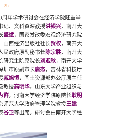
：
318
0
周年学术研讨会在经济学院隆重举
书记、文科资深教授
洪银兴
，南开大
长
盛斌
，国家发改委宏观经济研究院
，山西经济出版社社长
贺权
，南开大
人民政府原副秘书长
陈宗胜
，南开大
院研究生院原院长
刘迎秋
，南开大学
深圳市原副市长
唐杰
，吉林省科技厅
授
臧旭恒
，国土资源部办公厅原主任
级教授
高明华
，山东大学产业组织与
为群
，河南大学经济学院原院长
耿明
京师范大学政府管理学院教授
王建
表
谷卫
等出席。研讨会由南开大学经